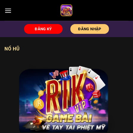
Chuyển
đến
nội
dung
ĐĂNG KÝ
ĐĂNG NHẬP
NỔ HŨ