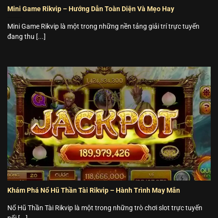
Mini Game Rikvip – Hướng Dẫn Toàn Diện Và Mẹo Hay
Mini Game Rikvip là một trong những nền tảng giải trí trực tuyến
đang thu [...]
Khám Phá Nổ Hũ Thần Tài Rikvip – Hành Trình May Mắn
Nổ Hũ Thần Tài Rikvip là một trong những trò chơi slot trực tuyến
nổi [...]