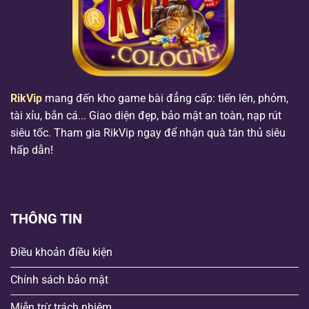
RikVip
mang đến kho game bài đẳng cấp: tiến lên, phỏm,
tài xỉu, bắn cá... Giao diện đẹp, bảo mật an toàn, nạp rút
siêu tốc. Tham gia RikVip ngay để nhận quà tân thủ siêu
hấp dẫn!
THÔNG TIN
Điều khoản điều kiện
Chính sách bảo mật
Miễn trừ trách nhiệm