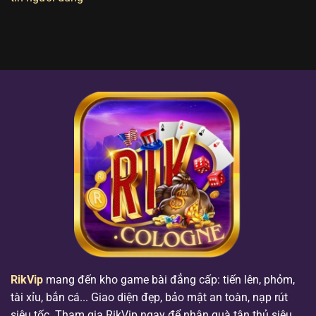
RikVip
mang đến kho game bài đẳng cấp: tiến lên, phỏm,
tài xỉu, bắn cá... Giao diện đẹp, bảo mật an toàn, nạp rút
siêu tốc. Tham gia RikVip ngay để nhận quà tân thủ siêu