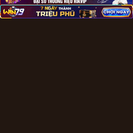
LIÊN HỆ
Website:
https://buystromectol.us.com/
Địa chỉ: 4 Trung Yên 11, Trung Hoà, Cầu Giấy, Hà Nội,
Việt Nam
Email:
buystromectol.us.com@gmail.com
Phone: 0972945179
Copyright 2026 © https://buystromectol.us.com/