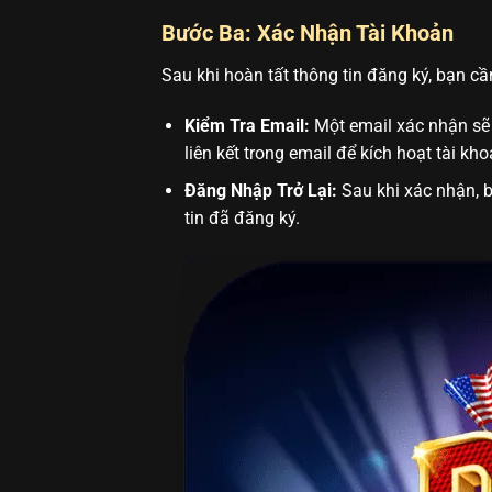
Bước Ba: Xác Nhận Tài Khoản
Sau khi hoàn tất thông tin đăng ký, bạn c
Kiểm Tra Email:
Một email xác nhận sẽ 
liên kết trong email để kích hoạt tài kho
Đăng Nhập Trở Lại:
Sau khi xác nhận, b
tin đã đăng ký.