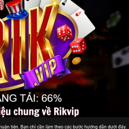
huận tiện. Bạn chỉ cần làm theo các bước hướng dẫn dưới đây.