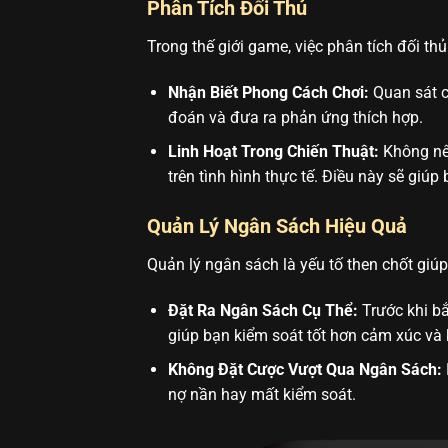
Phân Tích Đối Thủ
Trong thế giới game, việc phân tích đối th
Nhận Biết Phong Cách Chơi:
Quan sát cá
đoán và đưa ra phản ứng thích hợp.
Linh Hoạt Trong Chiến Thuật:
Không nên
trên tình hình thực tế. Điều này sẽ giúp
Quản Lý Ngân Sách Hiệu Quả
Quản lý ngân sách là yếu tố then chốt giúp 
Đặt Ra Ngân Sách Cụ Thể:
Trước khi bắ
giúp bạn kiểm soát tốt hơn cảm xúc và 
Không Đặt Cược Vượt Qua Ngân Sách:
nợ nần hay mất kiểm soát.