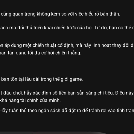
ủ cũng quan trọng không kém so với việc hiểu rõ bản thân.
ch mà đối thủ triển khai chiến lược của họ. Từ đó, bạn có thể 
 áp dụng một chiến thuật cố định, mà hãy linh hoạt thay đổi 
 bạn tận dụng tối đa cơ hội chiến thắng.
bạn tồn tại lâu dài trong thế giới game.
t đầu chơi, hãy xác định số tiền bạn sẵn sàng chi tiêu. Điều này
khả năng tài chính của mình.
Hãy tuân thủ theo ngân sách đã đặt ra để tránh rơi vào tình trạ