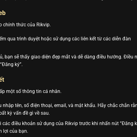
eb
b chính thức của Rikvip.
ếm qua trình duyệt hoặc sử dụng các liên kết từ các diễn đàn
ủ, bạn sẽ thấy giao diện đẹp mắt và dễ dàng điều hướng. Điều 
“Đăng ký”.
ết
ấp một số thông tin cá nhân.
nhập tên, số điện thoại, email, và mật khẩu. Hãy chắc chắn rằ
bất kỳ vấn đề gì về sau.
 các điều khoản sử dụng của Rikvip trước khi nhấn nút “Đăng k
 lợi của bạn.